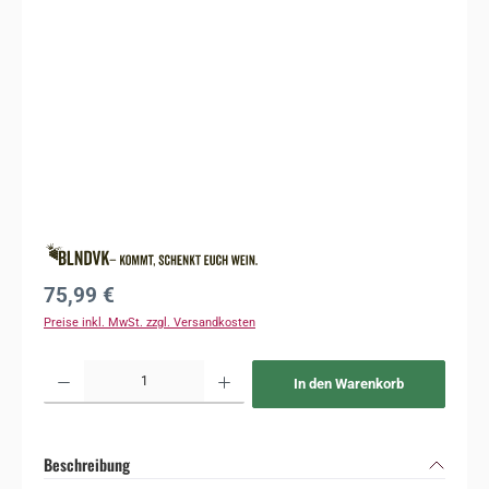
Regulärer Preis:
75,99 €
Preise inkl. MwSt. zzgl. Versandkosten
Produkt Anzahl: Gib den gewünschten Wert ein oder benutze die Schaltflächen um 
In den Warenkorb
Beschreibung