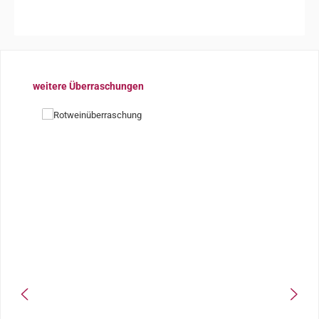
Produktgalerie überspringen
weitere Überraschungen