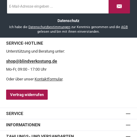
E-
Mail-
Adresse
*
Datenschutz
Ich habe die
Datenschutzbestimmungen
zur Kenntnis genommen und die
AGB
gelesen und bin mit ihnen einverstanden.
SERVICE-HOTLINE
Unterstützung und Beratung unter:
shop@blindverkostung.de
Mo-Fr, 09:00 - 17:00 Uhr
Oder über unser
Kontaktformular
.
Vertrag widerrufen
SERVICE
INFORMATIONEN
ZAHLUNGS- UND VERSANDARTEN